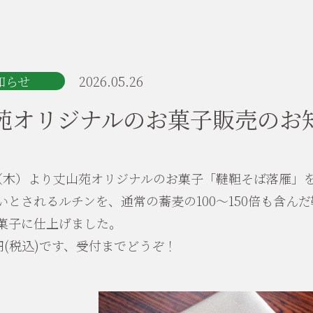
知らせ
2026.05.26
苑オリジナルのお菓子販売のお
日（木）より丈山苑オリジナルのお菓子「韃靼そば落雁」
いとされるルチンを、通常の蕎麦の100～150倍も含ん
菓子に仕上げました。
0円(税込)です、受付までどうぞ！