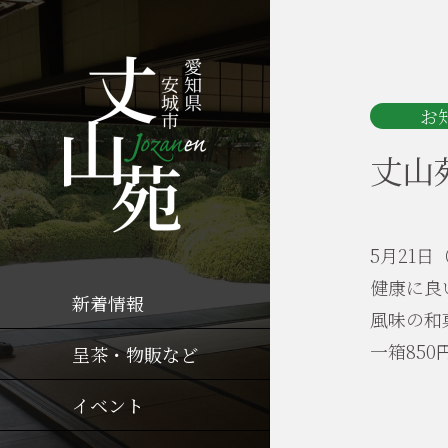
お
丈山
5月21
健康に良
新着情報
風味の和
一箱85
呈茶・物販など
イベント