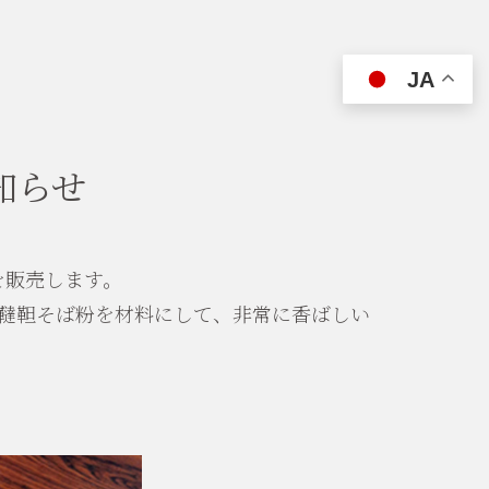
JA
知らせ
を販売します。
だ韃靼そば粉を材料にして、非常に香ばしい