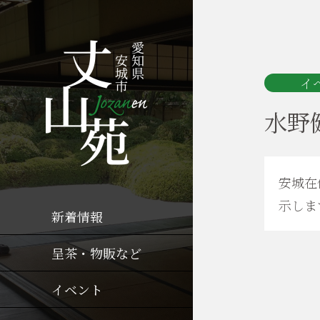
イ
水野健
安城在
示しま
新着情報
呈茶・物販など
イベント