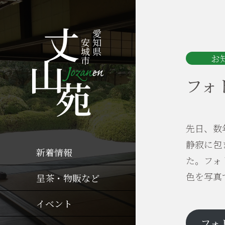
お
フォ
先日、数
静寂に包
新着情報
た。フォ
色を写真
呈茶・物販など
イベント
フォ